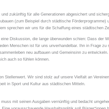
und zukünftig für alle Generationen abgesichert und sicherg
zubauen (zum Beispiel durch städtische Förderprogramme) u
m sprechen wir uns für die Schaffung eines städtischen Zen
t eine Diskussion, die lange überwunden schien: Dass der We
jeden Menschen ist für uns unverhandelbar. Ihn in Frage zu 
usammenleben neu aufbauen und Gemeinsinn zu entwickeln. 
sich auch so fühlen können.
n Stellenwert. Wir sind stolz auf unsere Vielfalt an Vereine
beit in Sport und Kultur aus städtischen Mitteln.
pe muss mit seinen Ausgaben vernünftig und bedacht umgehen
. Eine vorausschauende Haushaltspolitik soll Bürger*innen he