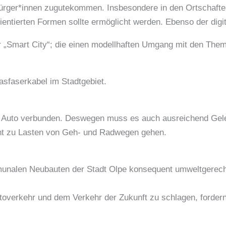
n Bürger*innen zugutekommen. Insbesondere in den Ortschaf
entierten Formen sollte ermöglicht werden. Ebenso der digi
 „Smart City“; die einen modellhaften Umgang mit den Theme
sfaserkabel im Stadtgebiet.
dem Auto verbunden. Deswegen muss es auch ausreichend Gele
cht zu Lasten von Geh- und Radwegen gehen.
mmunalen Neubauten der Stadt Olpe konsequent umweltgerec
verkehr und dem Verkehr der Zukunft zu schlagen, fordern